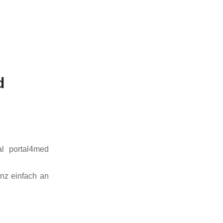
d
l portal4med
nz einfach an